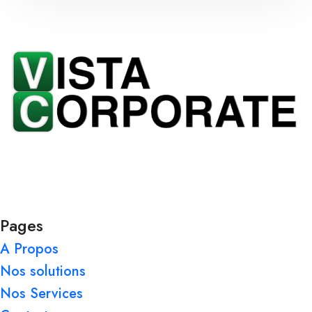
Un cabinet spécialisé en gestion, audit comptable et
financier ainsi qu’en intégration de logiciels, possédant un
ensemble de compétences clés pour offrir des services de
qualité
Pages
A Propos
Nos solutions
Nos Services